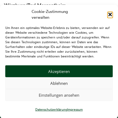
Würzburg/Bad Mergentheim
Cookie-Zustimmung
verwalten
Um Ihnen ein optimales Website-Erlebnis zu bieten, verwenden wir auf
dieser Website verschiedene Technologien wie Cookies, um
Geräteinformationen zu speichern und/oder darauf zuzugreifen. Wenn
Sie diesen Technologien zustimmen, können wir Daten wie das
Surfverhalten oder eindeutige IDs auf dieser Website verarbeiten. Wenn
Sie Ihre Zustimmung nicht erteilen oder zurückziehen, können
bestimmte Merkmale und Funktionen beeinträchtigt werden.
Felix Mühleck Immobilien
Impressum
Datenschutzerklärung
Akzeptieren
Ablehnen
Einstellungen ansehen
Copyright © 2026 Felix Mühleck Immobilien Bad Mergentheim
–
OnePress
Theme von FameThemes
Datenschutzerklärung
Impressum