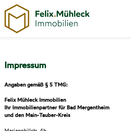
Zum
Inhalt
Menü
springen
ÜBER MICH
LEISTUNGEN
IMMOBILIEN
Impressum
KONTAKT
Angaben gemäß § 5 TMG:
Felix Mühleck Immobilien
Ihr Immobilienpartner für Bad Mergentheim
und den Main-Tauber-Kreis
Mariannhillstr. 4b