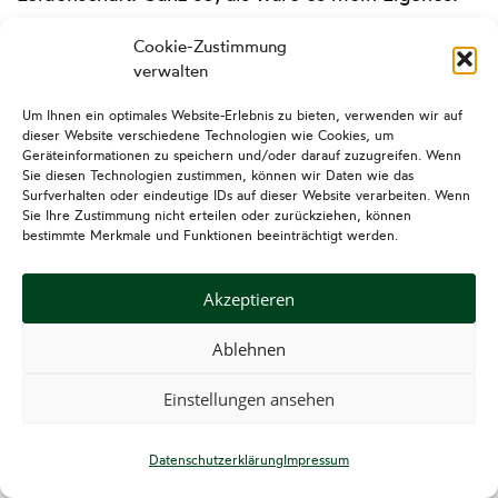
Cookie-Zustimmung
verwalten
Um Ihnen ein optimales Website-Erlebnis zu bieten, verwenden wir auf
dieser Website verschiedene Technologien wie Cookies, um
Geräteinformationen zu speichern und/oder darauf zuzugreifen. Wenn
Sie diesen Technologien zustimmen, können wir Daten wie das
Surfverhalten oder eindeutige IDs auf dieser Website verarbeiten. Wenn
Felix Mühleck Immobilien
Sie Ihre Zustimmung nicht erteilen oder zurückziehen, können
bestimmte Merkmale und Funktionen beeinträchtigt werden.
Impressum
Datenschutzerklärung
Akzeptieren
Ablehnen
Einstellungen ansehen
Copyright © 2026 Felix Mühleck Immobilien Bad Mergentheim
–
OnePress
Theme von FameThemes
Datenschutzerklärung
Impressum